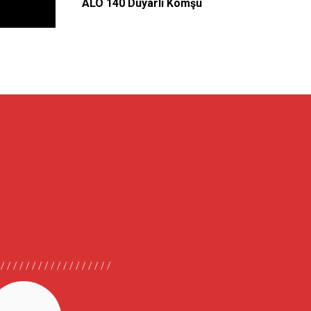
ALO 140 Duyarlı Komşu
Alo 140 Sırt Çantası
Hep Birlikte Durduralım