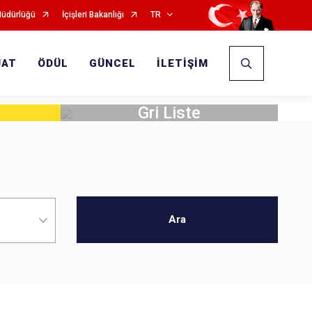
Müdürlüğü
İçişleri Bakanlığı
TR
UAT
ÖDÜL
GÜNCEL
İLETİŞİM
Gri Liste