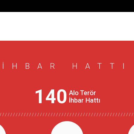
İHBAR HATTI
140
Alo Terör
İhbar Hattı