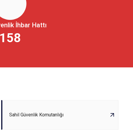
Hep Birlikte Durduralım-2
enlik İhbar Hattı
158
Sahil Güvenlik Komutanlığı